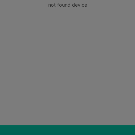
not found device